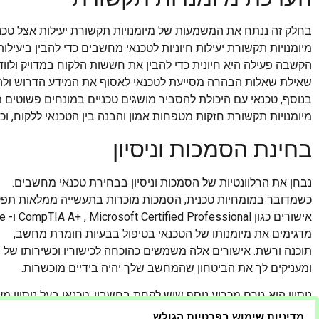
בחלק זה ננתח את המשמעות של מיומנויות תקשורת יעילות אצל טכנ
מיומנויות תקשורת יעילות חיוניות לטכנאי מחשבים כדי להבין ביעילו
הקשבה פעילה היא חיונית כדי להבין את חששות הלקוח במדויק ולווד
שאילת שאלות הבהרה מסייעת לטכנאי לאסוף את המידע הדרוש ולה
בנוסף, טכנאי עם היכולת להסביר מושגים טכניים במונחים פשוטים מ
מיומנויות תקשורת חזקות מטפחות אמון והבנה בין הטכנאי ללקוח, וכ
בחינת הסמכות וניסיון
נבחן את הרלוונטיות של הסמכות וניסיון בבחירת טכנאי מחשבים.
כשמדובר במומחיות טכנית, הסמכות מוכרות בתעשייה ממלאות תפקיד
אישורים כגון CompTIA A+ , Microsoft Certified Professional ו- Cisco Certified Network Associate
מדגימים את מיומנותו של הטכנאי בטיפול בבעיות חומרת מחשב,
תוכנה ורשת. אישורים אלה משמשים כהוכחה לכישוריו וכשירותו של ה
ומעניקים לך את הביטחון שהמחשב שלך יהיה בידיים מוכשרות.
ניסיון הוא גורם מכריע נוסף שיש לקחת בחשבון. טכנאי בעל ניסיון 
בהצלחה.
מדיניות שימוש בפרטיות הגולש