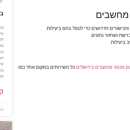
בנ
 מחשבים
בנ
והכישורים הדרושים כדי לטפל בהם ביעילות.
אי
רשת ושחזור נתונים.
לל
 ביעילות.
מו
וה
ממ
איכ
ק טכנאי מחשבים בירושלים
כל השירותים במקום אחד כמו
בס
של
קר
22