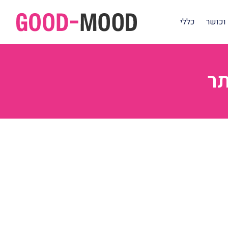
וכושר
כללי
תר