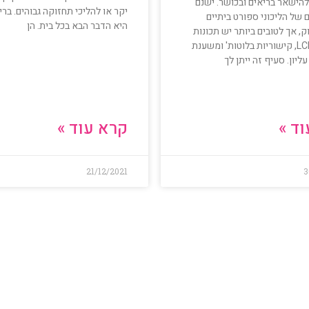
להישאר בריאים ובכושר. ישנם
יקר או להליכי תחזוקה גבוהים. ברי
ם של הליכוני ספורט ביתיים
היא הדבר הבא בכל בית. הן
ק, אך לטובים ביותר יש תכונות
כגון מסך LCD, קישוריות בלוטות' ומשענת
עליון. סעיף זה ייתן לך
ד »
קרא עוד »
21/12/2021
3