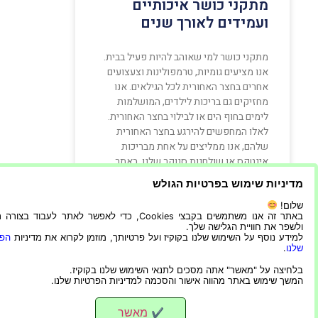
מתקני כושר איכותיים
ועמידים לאורך שנים
מתקני כושר למי שאוהב להיות פעיל בבית.
אנו מציעים גומיות, טרמפולינות וצעצועים
אחרים בחצר האחורית לכל הגילאים. אנו
מחזיקים גם בריכות לילדים, המושלמות
לימים בחוף הים או לבילוי בחצר האחורית.
לאלו המחפשים להירגע בחצר האחורית
שלהם, אנו ממליצים על אחת מבריכות
אינטקס או שולחנות סנוקר שלנו. באתר
שלנו יש הכל
מדיניות שימוש בפרטיות הגולש
שלום!
קרא עוד »
באתר זה אנו משתמשים בקבצי Cookies, כדי לאפשר לאתר לעבוד בצ
ולשפר את חוויית הגלישה שלך.
למידע נוסף על השימוש שלנו בקוקיז ועל פרטיותך, מוזמן לקרוא את מדיניות
הפר
שלנו
.
09/12/2021
בלחיצה על "מאשר" אתה מסכים לתנאי השימוש שלנו בקוקיז.
המשך שימוש באתר מהווה אישור והסכמה למדיניות הפרטיות שלנו.
מאשר
✔