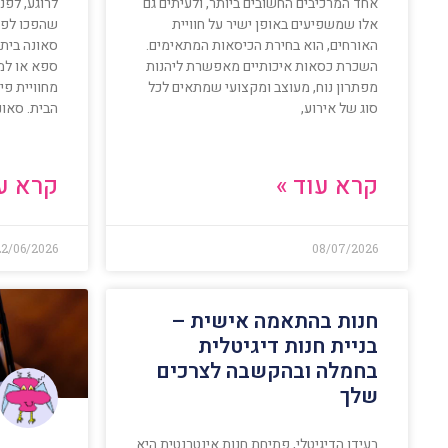
אחד המרכיבים החשובים ביותר, ולעיתים גם
לרוגע, לפנ
אלו שמשפיעים באופן ישיר על חוויית
שהפכו לפו
האורחים, הוא בחירת הכיסאות המתאימים.
סאונה ביתי
השכרת כסאות איכותיים מאפשרת ליהנות
ספא או למו
מפתרון נוח, מעוצב ומקצועי שמתאים לכל
מחוויית פ
סוג של אירוע,
הבית. סאו
קרא עוד »
קרא עו
2/06/2026
08/07/2026
חנות בהתאמה אישית –
בניית חנות דיגיטלית
בחמלה ובהקשבה לצרכים
שלך
בעידן הדיגיטלי, פתיחת חנות אינטרנטית היא