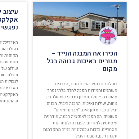
עיצוב י
אקלקטי
נפגשים
האדריכלות
בעולם העיצ
הכירו את המבנה הנייד –
תקופות ותר
מגורים באיכות גבוהה בכל
מפתיעה ומר
מקום
שילוב של י
ושילוב חומ
לגבולות ה
בעולם שבו קצב החיים מהיר, הצרכים
האדריכלות
משתנים והניידות הפכה לחלק בלתי נפרד
האקלקטית 
מהשגרה – נולד פתרון חדשני שמשלב בין
שהתפתחה בסוף
נוחות, יעילות ואיכות: המבנה היביל. מבנים
יבילים כבר מזמן אינם “מבנים זמניים”
פשוטים; הם הפכו לאופציה חכמה, מודרנית
ואסתטית למגורים, לעבודה ולפתרונות
מסחריים. בזכות טכנולוגיות בנייה מתקדמות
ותכנון חכם, המבנה היביל