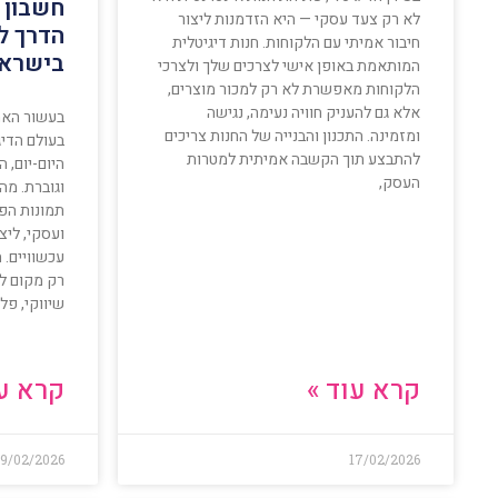
חשבון 
לא רק צעד עסקי — היא הזדמנות ליצור
הדרך ל
חיבור אמיתי עם הלקוחות. חנות דיגיטלית
בישרא
המותאמת באופן אישי לצרכים שלך ולצרכי
הלקוחות מאפשרת לא רק למכור מוצרים,
אלא גם להעניק חוויה נעימה, נגישה
בעשור האחר
ומזמינה. התכנון והבנייה של החנות צריכים
בעולם הדיג
להתבצע תוך הקשבה אמיתית למטרות
היום-יום, 
העסק,
וגוברת. מ
תמונות הפך
ועסקי, ליצ
עכשוויים. 
רק מקום לש
שיווקי, פ
קרא עוד »
קרא עו
9/02/2026
17/02/2026