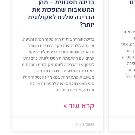
ם
בריכה חסכונית – מהן
המשאבות שהופכות את
הבריכה שלכם לאקולוגית
יותר?
ית אתר
ה
בריכת שחייה ביתית היא מקור הנאה ורגיעה,
נט אינו
אך גם עלולה להיות מקור לצריכת חשמל
ן יש
גבוהה ולשימוש מוגבר בכימיקלים לניקוי
 המטרה
המים. עם ההתפתחות הטכנולוגית, כיום ניתן
ירה
להפוך את הבריכה ליותר אקולוגית וחסכונית
ת או
באנרגיה באמצעות בחירה נכונה של
ה של
משאבות מתקדמות. במאמר זה נסקור אילו
סוגי משאבות מסייעות להפחתת צריכת
אנרגיה, צמצום חומרים
קרא עוד »
24/11/2025