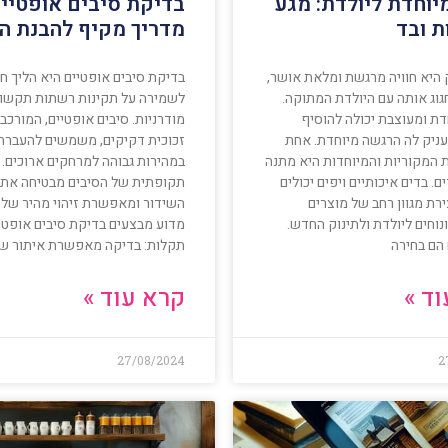
יוחדת ליולדת: מגע
בדיקת סיבים אופטיים
ת ובד
מדריך מקיף להבנת ה
 היא חוויה מרגשת ומלאת אושר,
בדיקת סיבים אופטיים היא הליך חיו
חגוג אותה עם היולדת המתוקה.
לשמירה על תקינות רשתות תקשו
דת ומעוצבת יכולה להוסיף
מודרניות. סיבים אופטיים, המורכב
ניק לה הרגשה מיוחדת. אחת
זכוכית דקיקים, משמשים להעברת 
 המקוריות והמיוחדות היא מתנה
במהירות גבוהה למרחקים ארוכים. 
ם. בדים איכותיים ויפים יכולים
תקופתית של הסיבים מבטיחה את 
ת מגוון רחב של מוצרים
השידור ומאפשרת זיהוי מהיר של 
נוחים ליולדת ולתינוק החדש.
מדוע מבצעים בדיקת סיבים אופטיי
 הם בחירה
תקלות: בדיקה מאפשרת איתור של
ד »
קרא עוד »
27/08/2024
2