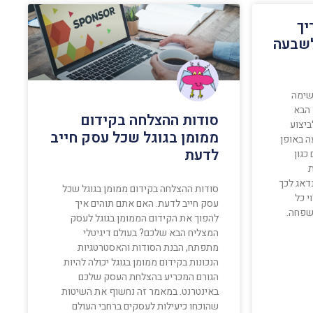
יך
לשבעה
שימה
 הבא
סודות ההצלחה בקידום
ביצוע
ממומן בגוגל שכל עסק חייב
ה באופן
לדעת
כגון
ת
דאג לכך
סודות ההצלחה בקידום ממומן בגוגל שכל
 כל
עסק חייב לדעת. האם אתם תוהים איך
שפחה.
להפוך את הקידום הממומן בגוגל לעסק
המצליח הבא שלכם? בעולם דיגיטלי
מתפתח, הבנת הסודות והאסטרטגיות
הנכונות בקידום ממומן בגוגל יכולה להיות
הגורם המכריע בהצלחת העסק שלכם
באינטרנט. במאמר זה נחשוף את השיטות
שהוכחו כיעילות לעסקים ברחבי העולם