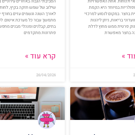
אי ולנוחות. אחת האפשרויות
הסביבתי הגבוה באזורים עירוניים צ
פולריות במיוחד היא הקמת
שילוב של שמש חזקה בקיץ, לחות 
ת בחצר. במקום לנסוע למרכזי
לאורך השנה וגשמים עזים בחורף י
עדוני בריאות, ניתן ליהנות
מתמשך עבור כל מערכת איטום. לכן
ינוק פרטית ממש מחוץ לדלת
בתים, קבלנים ומנהלי מבנים מחפש
נה בחצר מאפשרת
פתרונות מתקדמים
ד »
קרא עוד »
26/04/2026
2