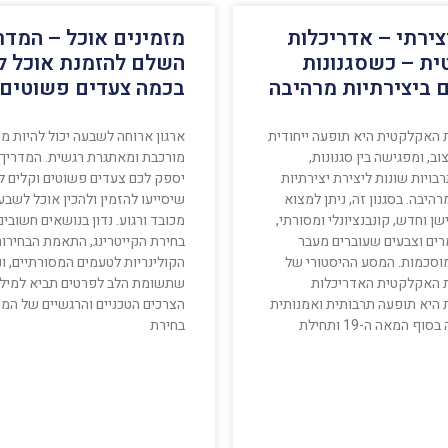
צירתי – אדריכלות
מזמינים אוכל – המדר
ת – כשסגנונות
השלם להזמנת אוכל 
 ביצירתיות מרהיבה
בכמה צעדים פשוטים
 האקלקטית היא תופעה ייחודית
ארגון ארוחה לשבעה יכול להיות מ
וב, ומפגישה בין סגנונות,
מורכבת ומאתגרת רגשית. המדריך
בויות שונות ליצירת יצירתיות
יספק לכם צעדים פשוטים וקלים ל
היבה. בסגנון זה, ניתן למצוא
שיסייעו להזמין ולהכין אוכל לשבע
שן וחדש, קונבנציונלי ומסורתי,
מכובד ורגוע. נדון בנושאים חשובים 
רים וצבעים שעוברים מעבר
בחירת הקייטרינג, התאמת הבחירו
מוסכמות. המסע ההיסטורי של
הקולינריות לטעמים המסורתיים, ונ
 האקלקטית האדריכלות
שתשומת הלב לפרטים תביא למילוי
היא תופעה תרבותית ואמנותית
הצרכים הטכניים והרגשיים של המ
 המאה ה-19 ותחילת
בחירת