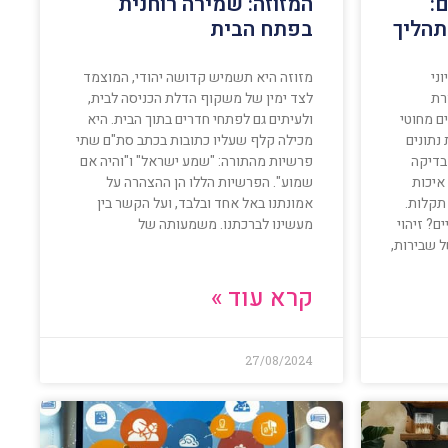
:
המזוזה: שמירה רוחנית
תהליך
בפתח הבית
ני
מזוזה היא תשמיש קדושה יהודי, המוצמד
רת
לצד ימין של משקוף הדלת הכניסה לבית,
ים מחוטי
ולעיתים גם לפתחי חדרים בתוך הבית. היא
נתונים
מכילה קלף שעליו כתובות בכתב סת"ם שתי
בדיקה
פרשיות מהתורה: "שמע ישראל" ו"והיה אם
איכות
שמוע". הפרשיות הללו הן ההצהרה על
תקלות.
אמונתנו באל אחד ובלבד, ועל הקשר בין
ם? זיהוי
מעשינו לברכתנו. משמעותה של
 שבירות,
קרא עוד »
27/08/2024