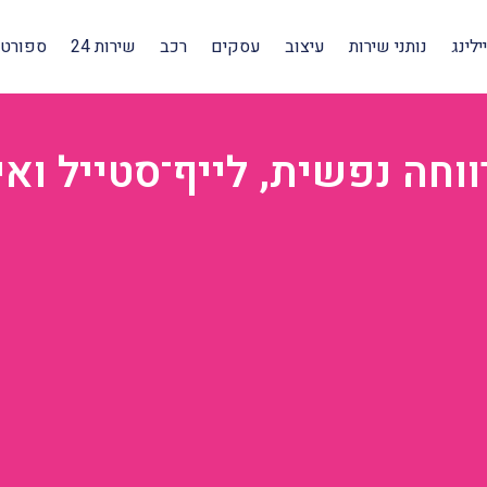
לינג
נותני שירות
עיצוב
עסקים
רכב
שירות 24
ספורט 
חה נפשית, לייף־סטייל ואי