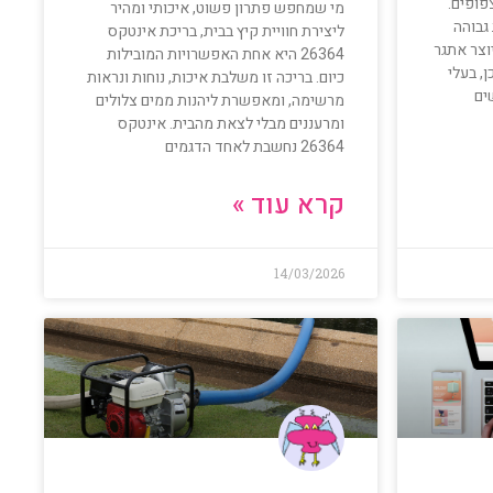
פופים.
מי שמחפש פתרון פשוט, איכותי ומהיר
גבוהה
ליצירת חוויית קיץ בבית, בריכת אינטקס
וצר אתגר
26364 היא אחת האפשרויות המובילות
, בעלי
כיום. בריכה זו משלבת איכות, נוחות ונראות
ים
מרשימה, ומאפשרת ליהנות ממים צלולים
ומרעננים מבלי לצאת מהבית. אינטקס
26364 נחשבת לאחד הדגמים
קרא עוד »
14/03/2026