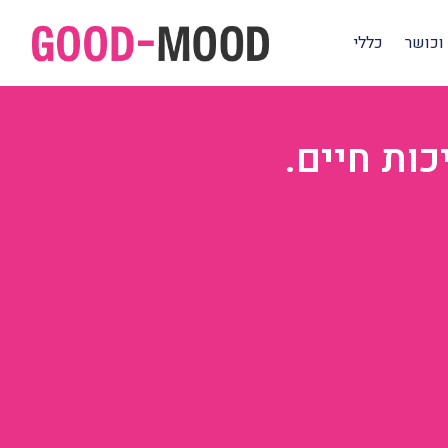
וכושר
כללי
כות חיים.