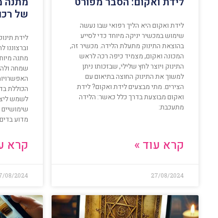
לידת ואקום: הסבר מפורט
מתנה מ
של רכו
לידת ואקום היא הליך רפואי שבו נעשה
שימוש במכשיר יניקה מיוחד כדי לסייע
לידת תינוק
בהוצאת התינוק מתעלת הלידה. מכשיר זה,
וברצוננו ל
המכונה ואקום, מצמיד כיפה רכה לראש
מתנה מיוח
התינוק ויוצר לחץ שלילי, שבזכותו ניתן
שמחה ולהע
למשוך את התינוק החוצה בתיאום עם
האפשרויות
הצירים. מתי מבצעים לידת ואקום? לידת
הכוללת בדי
ואקום מבוצעת בדרך כלל כאשר: הלידה
לשמש ליציר
מתעכבת:
שימושיים ו
מדוע בדים
קרא עוד »
קרא עו
7/08/2024
27/08/2024