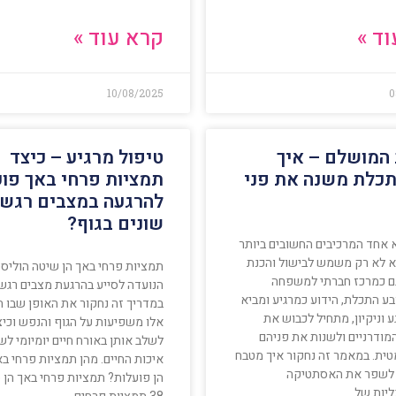
ד »
קרא עוד »
10/08/2025
0
 המושלם – איך
טיפול מרגיע – כיצד
כלת משנה את פני
תמציות פרחי באך פוע
להרגעה במצבים רגשי
שונים בגוף?
 אחד המרכיבים החשובים ביותר
וא לא רק משמש לבישול והכנת
תמציות פרחי באך הן שיטה הוליס
גם כמרכז חברתי למשפחה
הנועדה לסייע בהרגעת מצבים רגשי
בע התכלת, הידוע כמרגיע ומביא
במדריך זה נחקור את האופן שבו 
 וניקיון, מתחיל לכבוש את
אלו משפיעות על הגוף והנפש וכיצ
מודרניים ולשנות את פניהם
לשלב אותן באורח חיים יומיומי לש
טית. במאמר זה נחקור איך מטבח
איכות החיים. מהן תמציות פרחי בא
 לשפר את האסתטיקה
הן פועלות? תמציות פרחי באך הן
ליות של