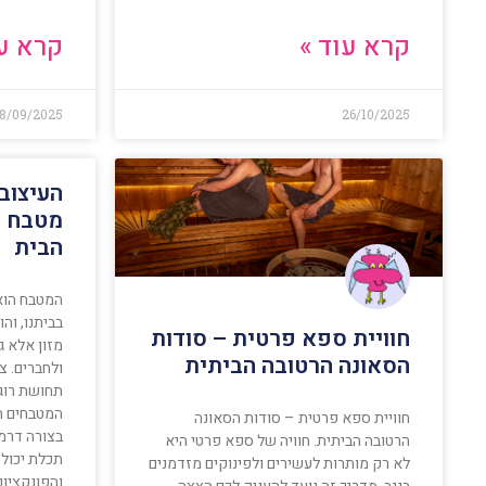
קרא עוד »
קרא עו
8/09/2025
26/10/2025
העיצוב
מטבח ת
הבית
המטבח הוא
בביתנו, וה
חוויית ספא פרטית – סודות
מזון אלא 
הסאונה הרטובה הביתית
ולחברים. צ
תחושת רוגע
המטבחים ה
חוויית ספא פרטית – סודות הסאונה
בצורה דרמ
הרטובה הביתית. חוויה של ספא פרטי היא
תכלת יכול
לא רק מותרות לעשירים ולפינוקים מזדמנים
והפונקציונ