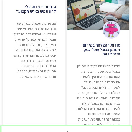
הנדימן – מדוע עלי
להשתמש באיש מקצוע?
אם אתם מתכננים לבנות את
סכר הנדימן המותאם אישית
שלכם, יש עבודה רבה בתהליך
הבנייה. בדיוק כמו כל פרויקט
בנייה אחר, תחילה תצטרכו
סודות ההצלחה בקידום
ממומן בגוגל שכל עסק
למצוא את המיקום הנכון. זה
חייב לדעת
יביא גם לשכור הנדימן מקצועי
שייכנס ויעשה עבורך את
הרמה הכבדה. ואז יש את
סודות ההצלחה בקידום ממומן
המעקות והעמודים, כמו גם
בגוגל שכל עסק חייב לדעת.
חומרי בניין אחרים שאתה
האם אתם תוהים איך להפוך
את הקידום הממומן בגוגל
לעסק המצליח הבא שלכם?
בעולם דיגיטלי מתפתח, הבנת
הסודות והאסטרטגיות הנכונות
בקידום ממומן בגוגל יכולה
להיות הגורם המכריע בהצלחת
העסק שלכם באינטרנט.
במאמר זה נחשוף את השיטות
שהוכחו כיעילות לעסקים
ברחבי העולם