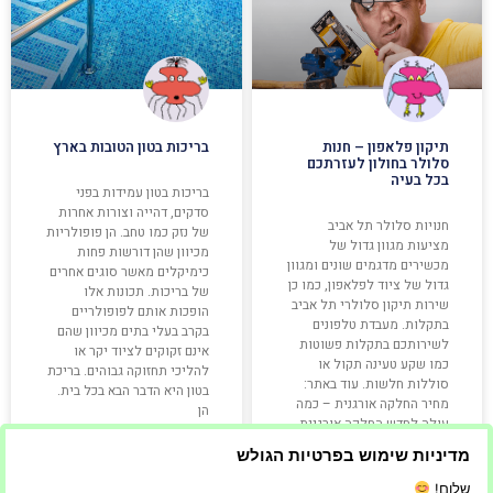
תיקון פלאפון – חנות
בריכות בטון הטובות בארץ
סלולר בחולון לעזרתכם
בכל בעיה
בריכות בטון עמידות בפני
סדקים, דהייה וצורות אחרות
חנויות סלולר תל אביב
של נזק כמו טחב. הן פופולריות
מציעות מגוון גדול של
מכיוון שהן דורשות פחות
מכשירים מדגמים שונים ומגוון
כימיקלים מאשר סוגים אחרים
גדול של ציוד לפלאפון, כמו כן
של בריכות. תכונות אלו
שירות תיקון סלולרי תל אביב
הופכות אותם לפופולריים
בתקלות. מעבדת טלפונים
בקרב בעלי בתים מכיוון שהם
לשירותכם בתקלות פשוטות
אינם זקוקים לציוד יקר או
כמו שקע טעינה תקול או
להליכי תחזוקה גבוהים. בריכת
סוללות חלשות. עוד באתר:
בטון היא הדבר הבא בכל בית.
מחיר החלקה אורגנית – כמה
הן
עולה לחדש החלקה אורגנית
בשיער החדש שצמח?
מדיניות שימוש בפרטיות הגולש
שלום!