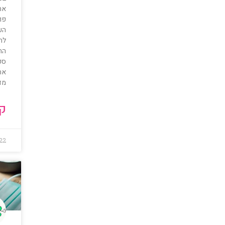
את
פוע
הע
לה
הח
ספ
את
מד
קר
22