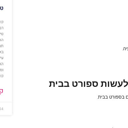
טי
כוו
רב,
טיפ
הס
תהל
ה.
באו
עיק
הא
וממ
כוו
לעשות ספורט בבית
קר
ם בספורט בבית.
24