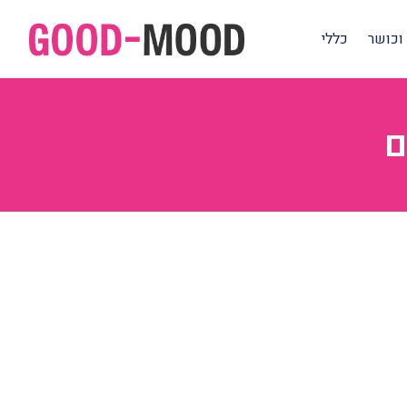
וכושר
כללי
ם