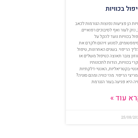
פול בכוויות
יות הן פציעות נפוצות הגורמות לכאב
 נזק לעור ואף לסיבוכים רפואיים.
ול בכוויות נועד להקל על
ימפטומים, למנוע זיהום ולקדם את
יך הריפוי. בשנים האחרונות, טיפול
זון צובר תאוצה כטיפול משלים או
רי בכוויות, הודות לתכונותיו
נטי-בקטריאליות, האנטי-דלקתיות
ריצי הריפוי. מהי כוויה ומהם סוגיה?
יה היא פגיעה בעור הנגרמת
א עוד »
25/08/20