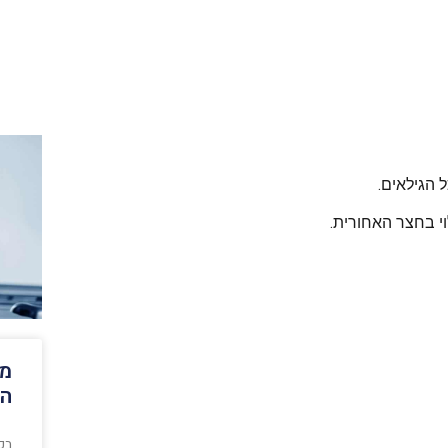
 הגילאים.
וי בחצר האחורית.
מת
הס
בכ