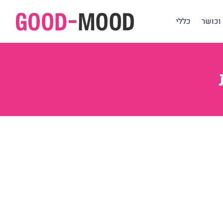
וכושר
כללי