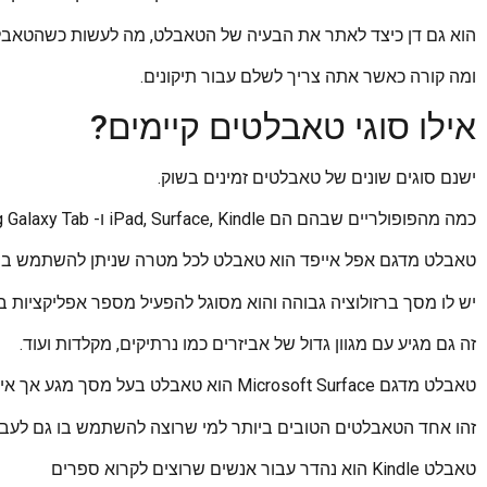
הוא גם דן כיצד לאתר את הבעיה של הטאבלט, מה לעשות כשהטאבל
ומה קורה כאשר אתה צריך לשלם עבור תיקונים.
אילו סוגי טאבלטים קיימים?
ישנם סוגים שונים של טאבלטים זמינים בשוק.
כמה מהפופולריים שבהם הם iPad, Surface, Kindle ו- Samsung Galaxy Tab.
טאבלט מדגם אפל אייפד הוא טאבלט לכל מטרה שניתן להשתמש בו 
יש לו מסך ברזולוציה גבוהה והוא מסוגל להפעיל מספר אפליקציות בו
זה גם מגיע עם מגוון גדול של אביזרים כמו נרתיקים, מקלדות ועוד.
טאבלט מדגם Microsoft Surface הוא טאבלט בעל מסך מגע אך אין לו מקלדת מגע כמו האייפד של אפל.
זהו אחד הטאבלטים הטובים ביותר למי שרוצה להשתמש בו גם לעבו
טאבלט Kindle הוא נהדר עבור אנשים שרוצים לקרוא ספרים