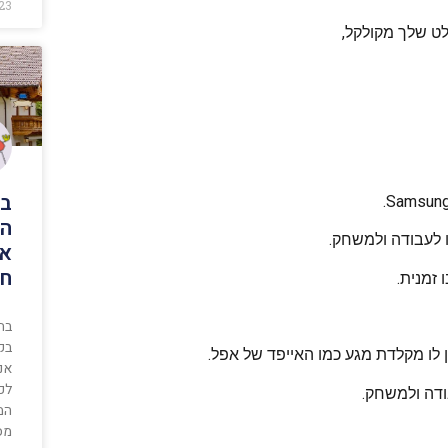
023
ט שלך מקולקל,
בת
הו
לעבודה ולמשחק.
אנ
חצ
 זמנית.
בת
בק
אנ
לכל
דה ולמשחק.
המ
מס