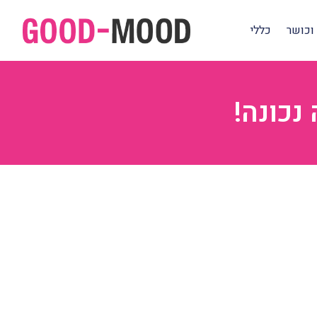
וכושר
כללי
נכונה!