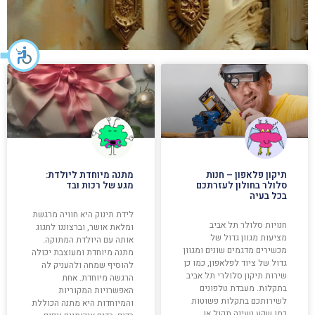
תיקון פלאפון – חנות
מתנה מיוחדת ליולדת:
סלולר בחולון לעזרתכם
מגע של רכות ובד
בכל בעיה
לידת תינוק היא חוויה מרגשת
חנויות סלולר תל אביב
ומלאת אושר, וברצוננו לחגוג
מציעות מגוון גדול של
אותה עם היולדת המתוקה.
מכשירים מדגמים שונים ומגוון
מתנה מיוחדת ומעוצבת יכולה
גדול של ציוד לפלאפון, כמו כן
להוסיף שמחה ולהעניק לה
שירות תיקון סלולרי תל אביב
הרגשה מיוחדת. אחת
בתקלות. מעבדת טלפונים
האפשרויות המקוריות
לשירותכם בתקלות פשוטות
והמיוחדות היא מתנה הכוללת
כמו שקע טעינה תקול או