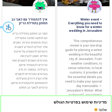
Winter event –
איך להתמודד עם כאבי גב
Everything you need to
תחתון בתחילת הריון
know for a winter
wedding in Jerusalem
כאבי גב תחתון בתחילת הריון
הם תופעה נפוצה המטרידה
This comprehensive
רבות מהנשים ההרות. כאבים
review is your one-stop
אלו יכולים להפריע לשגרת
guide for planning a winter
היומיום ולהשפיע על איכות
wedding in the beautiful
החיים. חשוב להבין את
city of Jerusalem. From
הגורמים השונים לכאבים ואת
weather conditions, to
הדרכים להתמודד איתם
venue selection, to local
ביעילות. במאמר זה נדון
customs, it provides all
בגורמים המרכזיים לכאבים
the essential details you
אלה ונציג דרכים מועילות
need to make your special
להפחתתם ולהתמודדות איתם.
day memorable. 1.
גורמים לכאבי גב תחתון
'Jerusalem's Winter: What
to Expect?' Jerusalem's
winter season
מדיניות שימוש בפרטיות הגולש
קרא עוד »
קרא עוד »
שלום!