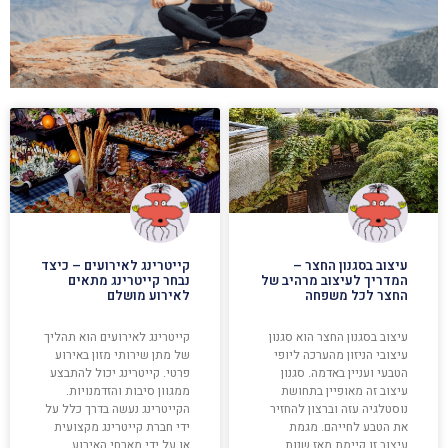
עיצוב בסגנון החצר –
קייטרינג לאירועים – כיצד
המדריך לעיצוב מרהיב של
נבחר קייטרינג מתאים
החצר לכל משפחה
לאירוע מושלם
עיצוב בסגנון החצר הוא סגנון
קייטרינג לאירועים הוא תהליך
עיצובי הניזון מהערכה ליופי
של מתן שירותי מזון באירוע
הטבעי ועניין באדמה. סגנון
פרטי. קייטרינג יכול להתבצע
עיצוב זה מאופיין בתחושת
ממגוון סיבות והזדמנויות.
נוסטלגיה עזה וברצון להחזיר
הקייטרינג נעשה בדרך כלל על
את הטבע לחייהם. מגמת
ידי חברת קייטרינג מקצועית
עיצוב זו קיימת מאז שנות
או על ידי מארחי האירוע