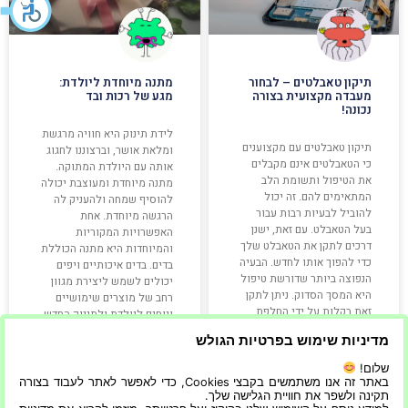
תיקון טאבלטים – לבחור
מתנה מיוחדת ליולדת:
מעבדה מקצועית בצורה
מגע של רכות ובד
נכונה!
לידת תינוק היא חוויה מרגשת
תיקון טאבלטים עם מקצוענים
ומלאת אושר, וברצוננו לחגוג
כי הטאבלטים אינם מקבלים
אותה עם היולדת המתוקה.
את הטיפול ותשומת הלב
מתנה מיוחדת ומעוצבת יכולה
המתאימים להם. זה יכול
להוסיף שמחה ולהעניק לה
להוביל לבעיות רבות עבור
הרגשה מיוחדת. אחת
בעל הטאבלט. עם זאת, ישנן
האפשרויות המקוריות
דרכים לתקן את הטאבלט שלך
והמיוחדות היא מתנה הכוללת
כדי להפוך אותו לחדש. הבעיה
בדים. בדים איכותיים ויפים
הנפוצה ביותר שדורשת טיפול
יכולים לשמש ליצירת מגוון
היא המסך הסדוק. ניתן לתקן
רחב של מוצרים שימושיים
זאת בקלות על ידי החלפת
ונוחים ליולדת ולתינוק החדש.
הזכוכית
מדוע בדים הם בחירה
מדיניות שימוש בפרטיות הגולש
קרא עוד »
קרא עוד »
שלום!
באתר זה אנו משתמשים בקבצי Cookies, כדי לאפשר לאתר לעבוד בצורה
תקינה ולשפר את חוויית הגלישה שלך.