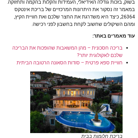
בשוק, בזכות גודלה האידיאלי, העמידות והקלות בהקמה ותחזוקה.
במאמר זה נסקור את היתרונות המרכזיים של בריכת אינטקס
26364, כיצד היא משדרגת את החצר שלכם ואת חוויית הקיץ,
ומהם השיקולים שחשוב לקחת בחשבון לפני רכישה.
עוד מאמרים באתר:
בריכה חסכונית – מהן המשאבות שהופכות את הבריכה
שלכם לאקולוגית יותר?
חוויית ספא פרטית – סודות הסאונה הרטובה הביתית
בריכת חלומות בבית