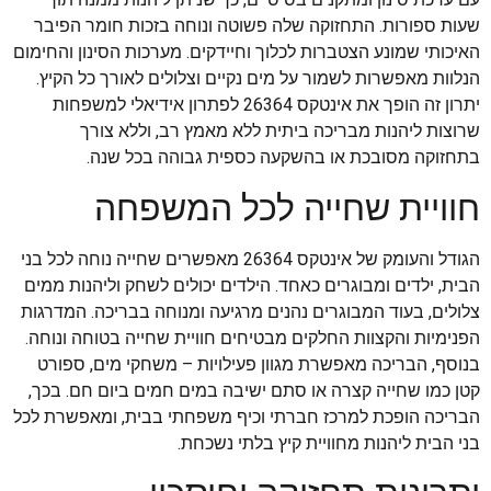
שעות ספורות. התחזוקה שלה פשוטה ונוחה בזכות חומר הפיבר
האיכותי שמונע הצטברות לכלוך וחיידקים. מערכות הסינון והחימום
הנלוות מאפשרות לשמור על מים נקיים וצלולים לאורך כל הקיץ.
יתרון זה הופך את אינטקס 26364 לפתרון אידיאלי למשפחות
שרוצות ליהנות מבריכה ביתית ללא מאמץ רב, וללא צורך
בתחזוקה מסובכת או בהשקעה כספית גבוהה בכל שנה.
חוויית שחייה לכל המשפחה
הגודל והעומק של אינטקס 26364 מאפשרים שחייה נוחה לכל בני
הבית, ילדים ומבוגרים כאחד. הילדים יכולים לשחק וליהנות ממים
צלולים, בעוד המבוגרים נהנים מרגיעה ומנוחה בבריכה. המדרגות
הפנימיות והקצוות החלקים מבטיחים חוויית שחייה בטוחה ונוחה.
בנוסף, הבריכה מאפשרת מגוון פעילויות – משחקי מים, ספורט
קטן כמו שחייה קצרה או סתם ישיבה במים חמים ביום חם. בכך,
הבריכה הופכת למרכז חברתי וכיף משפחתי בבית, ומאפשרת לכל
בני הבית ליהנות מחוויית קיץ בלתי נשכחת.