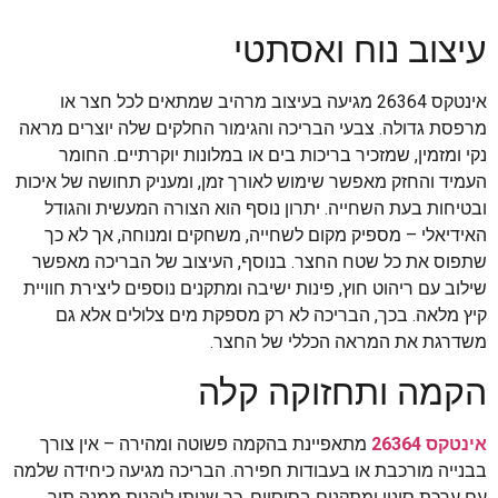
עיצוב נוח ואסתטי
אינטקס 26364 מגיעה בעיצוב מרהיב שמתאים לכל חצר או
מרפסת גדולה. צבעי הבריכה והגימור החלקים שלה יוצרים מראה
נקי ומזמין, שמזכיר בריכות בים או במלונות יוקרתיים. החומר
העמיד והחזק מאפשר שימוש לאורך זמן, ומעניק תחושה של איכות
ובטיחות בעת השחייה. יתרון נוסף הוא הצורה המעשית והגודל
האידיאלי – מספיק מקום לשחייה, משחקים ומנוחה, אך לא כך
שתפוס את כל שטח החצר. בנוסף, העיצוב של הבריכה מאפשר
שילוב עם ריהוט חוץ, פינות ישיבה ומתקנים נוספים ליצירת חוויית
קיץ מלאה. בכך, הבריכה לא רק מספקת מים צלולים אלא גם
משדרגת את המראה הכללי של החצר.
הקמה ותחזוקה קלה
אינטקס 26364
מתאפיינת בהקמה פשוטה ומהירה – אין צורך
בבנייה מורכבת או בעבודות חפירה. הבריכה מגיעה כיחידה שלמה
עם ערכת סינון ומתקנים בסיסיים, כך שניתן ליהנות ממנה תוך