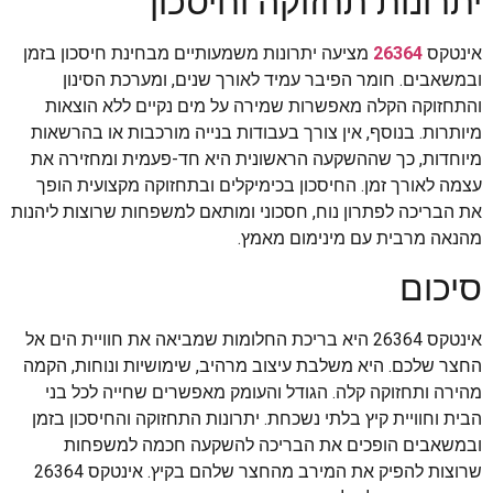
יתרונות תחזוקה וחיסכון
אינטקס
26364
מציעה יתרונות משמעותיים מבחינת חיסכון בזמן
ובמשאבים. חומר הפיבר עמיד לאורך שנים, ומערכת הסינון
והתחזוקה הקלה מאפשרות שמירה על מים נקיים ללא הוצאות
מיותרות. בנוסף, אין צורך בעבודות בנייה מורכבות או בהרשאות
מיוחדות, כך שההשקעה הראשונית היא חד-פעמית ומחזירה את
עצמה לאורך זמן. החיסכון בכימיקלים ובתחזוקה מקצועית הופך
את הבריכה לפתרון נוח, חסכוני ומותאם למשפחות שרוצות ליהנות
מהנאה מרבית עם מינימום מאמץ.
סיכום
אינטקס 26364 היא בריכת החלומות שמביאה את חוויית הים אל
החצר שלכם. היא משלבת עיצוב מרהיב, שימושיות ונוחות, הקמה
מהירה ותחזוקה קלה. הגודל והעומק מאפשרים שחייה לכל בני
הבית וחוויית קיץ בלתי נשכחת. יתרונות התחזוקה והחיסכון בזמן
ובמשאבים הופכים את הבריכה להשקעה חכמה למשפחות
שרוצות להפיק את המירב מהחצר שלהם בקיץ. אינטקס 26364