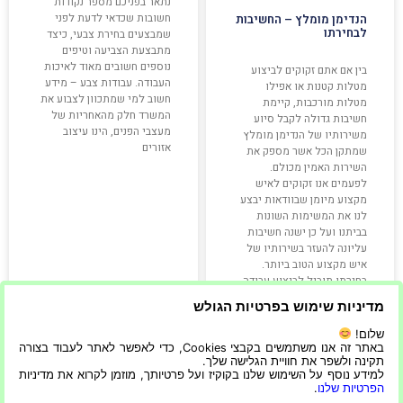
נתאר בפניכם מספר נקודות
חשובות שכדאי לדעת לפני
הנדימן מומלץ – החשיבות
לבחירתו
שמבצעים בחירת צבעי, כיצד
מתבצעת הצביעה וטיפים
נוספים חשובים מאוד לאיכות
בין אם אתם זקוקים לביצוע
העבודה. עבודות צבע – מידע
מטלות קטנות או אפילו
חשוב למי שמתכוון לצבוע את
מטלות מורכבות, קיימת
המשרד חלק מהאחריות של
חשיבות גדולה לקבל סיוע
מעצבי הפנים, הינו עיצוב
משירותיו של הנדימן מומלץ
אזורים
שמתקן הכל אשר מספק את
השירות האמין מכולם.
לפעמים אנו זקוקים לאיש
מקצוע מיומן שבוודאות יבצע
לנו את המשימות השונות
בביתנו ועל כן ישנה חשיבות
עליונה להעזר בשירותיו של
איש מקצוע הטוב ביותר.
בחירתו תוביל לביצוע עבודה
הכי איכותית.
מדיניות שימוש בפרטיות הגולש
קרא עוד »
קרא עוד »
שלום!
באתר זה אנו משתמשים בקבצי Cookies, כדי לאפשר לאתר לעבוד בצורה
תקינה ולשפר את חוויית הגלישה שלך.
למידע נוסף על השימוש שלנו בקוקיז ועל פרטיותך, מוזמן לקרוא את מדיניות
הפרטיות שלנו
.
16/06/2022
10/03/2020