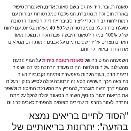
סאונה רטובה, הידועה גם בשם סאונת אדים, היא צורת טיפול
בעזרת חום ולחות מוגברת, המשלבת טמפרטורות גבוהות עם
רמות לחות גבוהות כדי ליצור סביבה ייחודית. הסאונה הרטובה
פועלת בדרך כלל בטמפרטורה של 40-50 מעלות צלזיוס, עם לחות
של כ-100%, בניגוד לסאונה היבשה שבה הלחות נמוכה מאוד.
האדים נוצרים על ידי שפיכת מים על אבנים חמות, והם ממלאים
את החדר באוויר לח וחם.
השפעתה המיטיבה של
סאונה רטובה ביתית
על הגוף נובעת
מהשילוב של חום ולחות. החום מעודד הרחבת כלי דם ושיפור
זרימת הדם, בעוד הלחות מאפשרת פתיחת נקבוביות העור.
כתוצאה מכך, השהייה בסאונה הרטובה יכולה לסייע בניקוי רעלים
מהגוף דרך הזעה מוגברת, להמריץ את המערכת החיסונית ולשפר
את בריאות העור. בנוסף, השהייה בסאונה יכולה להקל על מתח
וחרדה, לעזור בהרפיית שרירים תפוסים ולהפחית כאבים כרוניים.
"הסוד לחיים בריאים נמצא
בהזעה": יתרונות בריאותיים של