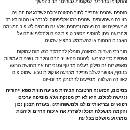
והתקדמו בהדרגה למקומות גבוהים יותר בהמשך.
הוספת שמנים אתריים לתוך הסאונה יכולה לשדרג את החוויה
בצורה משמעותית. שמנים כמו אקליפטוס, לבנדר או מנטה לא רק
שמעניקים אווירה נעימה וריחנית, אלא גם תורמים לשיפור הנשימה
ולהרגעה. ניתן להוסיף מספר טיפות למים ולהזליף אותם על
האבנים החמות או להשתמש במפיץ שמנים.
תוך כדי השהות בסאונה, מומלץ להתמקד בנשימות עמוקות
ואיטיות כדי להירגע וליהנות מהאוויר החם והלחות. נשימות עמוקות
מאפשרות גם סילוק רעלים מהגוף ומגבירות את תחושת הרוגע.
בנוסף, אפשר לשלב מוזיקה מרגיעה או קולות טבע, שמוסיפים
לאווירה השלווה ומסייעים להתנתק מהיום-יום.
בסיכום, הסאונה הרטובה הביתית מציעה חווית ספא ייחודית
ונגישה לכולם. היא לא רק מפנקת אלא מוסיפה ערכים
רפואיים ובריאותיים לנו ולמשפחותינו. בעזרת תכנון נכון
והקמה מושכלת תוכלו לשדרג את איכות החיים וליהנות
ממרגוע מושלם בכל עת.