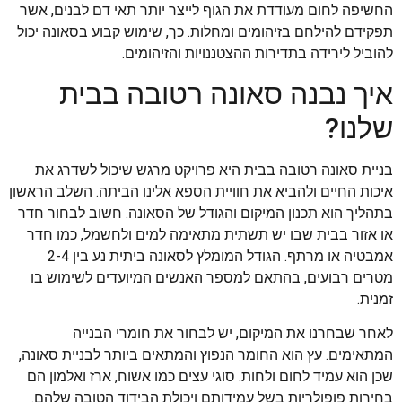
החשיפה לחום מעודדת את הגוף לייצר יותר תאי דם לבנים, אשר
תפקידם להילחם בזיהומים ומחלות. כך, שימוש קבוע בסאונה יכול
להוביל לירידה בתדירות ההצטננויות והזיהומים.
איך נבנה סאונה רטובה בבית
שלנו?
בניית סאונה רטובה בבית היא פרויקט מרגש שיכול לשדרג את
איכות החיים ולהביא את חוויית הספא אלינו הביתה. השלב הראשון
בתהליך הוא תכנון המיקום והגודל של הסאונה. חשוב לבחור חדר
או אזור בבית שבו יש תשתית מתאימה למים ולחשמל, כמו חדר
אמבטיה או מרתף. הגודל המומלץ לסאונה ביתית נע בין 2-4
מטרים רבועים, בהתאם למספר האנשים המיועדים לשימוש בו
זמנית.
לאחר שבחרנו את המיקום, יש לבחור את חומרי הבנייה
המתאימים. עץ הוא החומר הנפוץ והמתאים ביותר לבניית סאונה,
שכן הוא עמיד לחום ולחות. סוגי עצים כמו אשוח, ארז ואלמון הם
בחירות פופולריות בשל עמידותם ויכולת הבידוד הטובה שלהם.