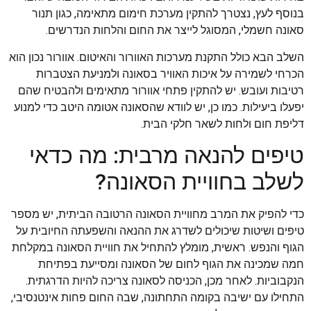
בנוסף לעץ, נצטרך להתקין מערכת חימום מתאימה, כגון תנור
סאונה חשמלי, המסוגל לייצר את החום והלחות הנדרשים.
השלב הבא כולל התקנת מערכות האוורור והאיטום. אוורור נכון הוא
הכרחי לשמירה על איכות האוויר בסאונה ולמניעת הצטברות
רטיבות ועובש. יש להתקין פתחי אוורור מתאימים ולהבטיח שהם
יפעלו ביעילות. כמו כן, יש לוודא שהסאונה אטומה היטב כדי למנוע
דליפת חום ולחות לשאר חלקי הבית.
טיפים להנאה מרבית: מה כדאי
לשלב בחוויית הסאונה?
כדי להפיק את המרב מחוויית הסאונה הרטובה הביתית, יש מספר
טיפים ושיטות שיכולים לשדרג את ההנאה והשפעתה החיובית על
הגוף והנפש. ראשית, מומלץ להתחיל את חוויית הסאונה במקלחת
חמה שמכינה את הגוף לחום של הסאונה ומסייעת בפתיחת
הנקבוביות. לאחר מכן, הכניסה לסאונה צריכה להיות הדרגתית.
התחילו עם ישיבה בקומה התחתונה, שבה החום פחות אינטנסיבי,