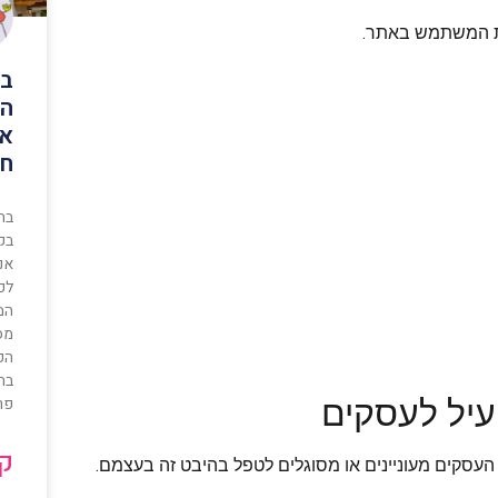
ית המשתמש באתר.
בת
הו
אנ
חצ
בת
בק
אנ
לכל
המ
מס
הכ
בחו
יעיל לעסקים
פר
קר
 העסקים מעוניינים או מסוגלים לטפל בהיבט זה בעצמם.