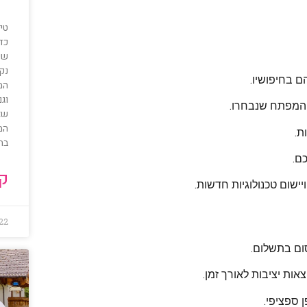
טיפ
כדי
שי
נק
 בחיפושיו.
המ
וגם
ות המפתח שנבחרו.
שא
המ
ת.
בת
ם.
קר
יישום טכנולוגיות חדשות.
022
סום בתשלום.
אות יציבות לאורך זמן.
 ספציפי.