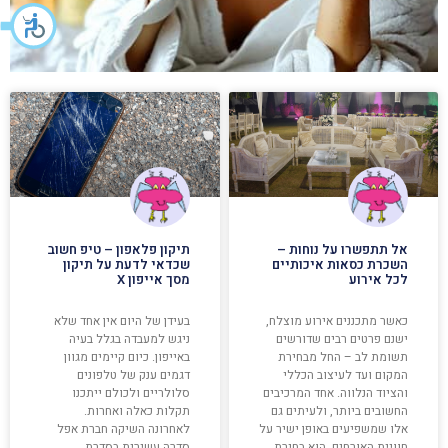
אל תתפשרו על נוחות –
תיקון פלאפון – טיפ חשוב
השכרת כסאות איכותיים
שכדאי לדעת על תיקון
לכל אירוע
מסך אייפון X
כאשר מתכננים אירוע מוצלח,
בעידן של היום אין אחד שלא
ישנם פרטים רבים שדורשים
ניגש למעבדה בגלל בעיה
תשומת לב – החל מבחירת
באייפון. כיום קיימים מגוון
המקום ועד לעיצוב הכללי
דגמים ענק של טלפונים
והציוד הנלווה. אחד המרכיבים
סלולריים ולכולם ייתכנו
החשובים ביותר, ולעיתים גם
תקלות כאלה ואחרות.
אלו שמשפיעים באופן ישיר על
לאחרונה השיקה חברת אפל
חוויית האורחים, הוא בחירת
סדרה עשירית בסדרת